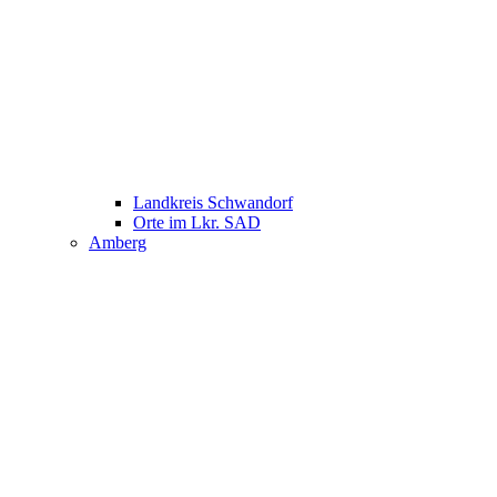
Landkreis Schwandorf
Orte im Lkr. SAD
Amberg