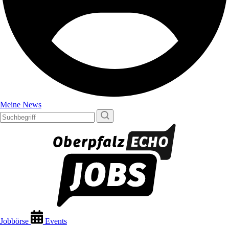
Meine News
Jobbörse
Events