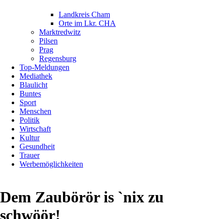
Landkreis Cham
Orte im Lkr. CHA
Marktredwitz
Pilsen
Prag
Regensburg
Top-Meldungen
Mediathek
Blaulicht
Buntes
Sport
Menschen
Politik
Wirtschaft
Kultur
Gesundheit
Trauer
Werbemöglichkeiten
Dem Zaubörör is `nix zu
schwöör!