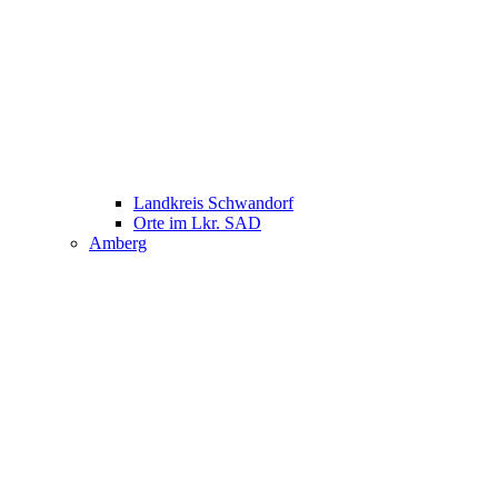
Landkreis Schwandorf
Orte im Lkr. SAD
Amberg