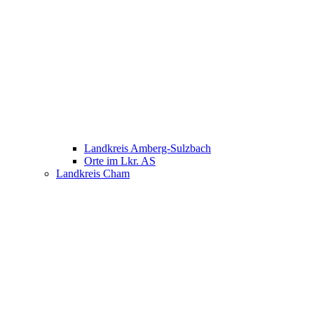
Landkreis Amberg-Sulzbach
Orte im Lkr. AS
Landkreis Cham