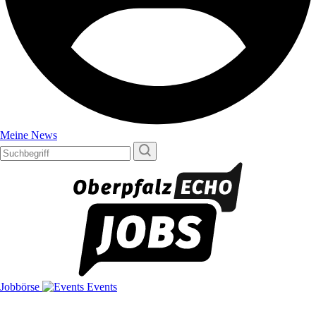
Meine News
Jobbörse
Events