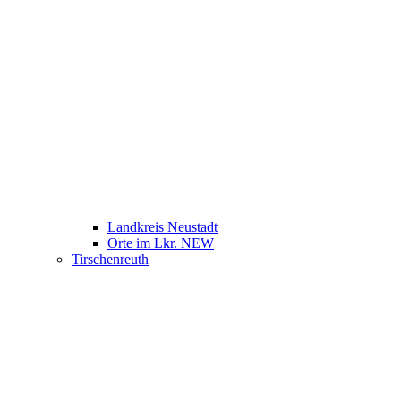
Landkreis Neustadt
Orte im Lkr. NEW
Tirschenreuth