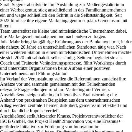
Sarah Segerer absolvierte ihre Ausbildung zur Mediengestalterin in
einer Werbeagentur, stieg anschließend in das Familienunternehmen
ein und wagte schließlich den Schritt in die Selbstständigkeit. Seit
2022 führt sie ihre eigene Marketingagentur sup.lab. Gemeinsam mit
ihrem
Team unterstützt sie kleine und mittelständische Unternehmen dabei,
ihre Marke gezielt aufzubauen und nach außen zu tragen.
Julia Mahr bringt langjährige Erfahrung aus der Bankenwelt mit, in der
sie nahezu 20 Jahre an unterschiedlichen Standorten tätig war. Nach
einer weiteren Station in einem mittelständischen Unternehmen machte
sie sich 2020 mit sabbalott. selbstständig. Seitdem begleitet sie als
Coach und Trainerin Veränderungsprozesse, führt Workshops durch
und unterstützt Organisationen beim Aufbau einer positiven
Unternehmens- und Führungskultur.
Im Verlauf der Veranstaltung stellen die Referentinnen zunächst ihre
Ansätze vor und sammeln gemeinsam mit den Teilnehmenden
relevante Fragestellungen rund um Marketing und Vertrieb.
Anschließend steigen alle in ein interaktives Brainstorming ein:
Anhand von praxisnahen Beispielen aus dem unternehmerischen
Alltag werden zentrale Themen diskutiert, gemeinsam reflektiert und
durch fachliche Impulse vertieft.
Anschließend stellt Alexander Krauss, Projektverantwortlicher der
ISOB GmbH, das Projekt Health2Innovation vor, eine Erasmus+ –
geförderte Initiative zur Förderung von Innovation im
Gesundheitssektor. Ziel ist es, Studierende sowie Akteurinnen und