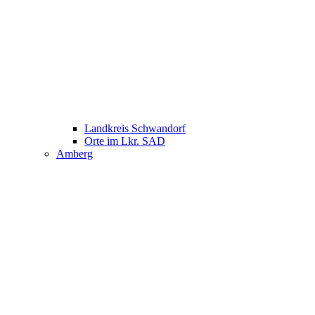
Landkreis Schwandorf
Orte im Lkr. SAD
Amberg