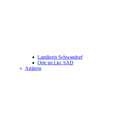
Landkreis Schwandorf
Orte im Lkr. SAD
Amberg