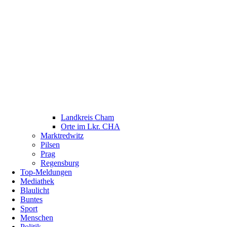
Landkreis Cham
Orte im Lkr. CHA
Marktredwitz
Pilsen
Prag
Regensburg
Top-Meldungen
Mediathek
Blaulicht
Buntes
Sport
Menschen
Politik