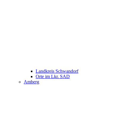
Landkreis Schwandorf
Orte im Lkr. SAD
Amberg