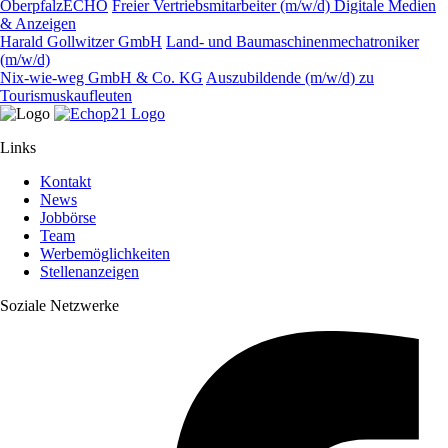
OberpfalzECHO
Freier Vertriebsmitarbeiter (m/w/d) Digitale Medien
& Anzeigen
Harald Gollwitzer GmbH
Land- und Baumaschinenmechatroniker
(m/w/d)
Nix-wie-weg GmbH & Co. KG
Auszubildende (m/w/d) zu
Tourismuskaufleuten
Links
Kontakt
News
Jobbörse
Team
Werbemöglichkeiten
Stellenanzeigen
Soziale Netzwerke