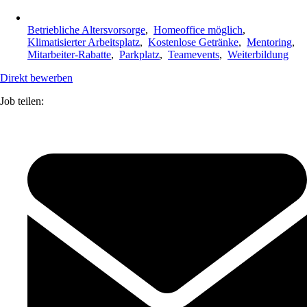
Betriebliche Altersvorsorge
,
Homeoffice möglich
,
Klimatisierter Arbeitsplatz
,
Kostenlose Getränke
,
Mentoring
,
Mitarbeiter-Rabatte
,
Parkplatz
,
Teamevents
,
Weiterbildung
Direkt bewerben
Job teilen: