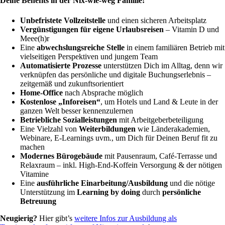
Deine Benefits in der Nix-wie-weg Familie!
Unbefristete Vollzeitstelle
und einen sicheren Arbeitsplatz
Vergünstigungen für eigene Urlaubsreisen
– Vitamin D und
Meee(h)r
Eine
abwechslungsreiche Stelle
in einem familiären Betrieb mit
vielseitigen Perspektiven und jungem Team
Automatisierte Prozesse
unterstützen Dich im Alltag, denn wir
verknüpfen das persönliche und digitale Buchungserlebnis –
zeitgemäß und zukunftsorientiert
Home-Office
nach Absprache möglich
Kostenlose „Inforeisen“
, um Hotels und Land & Leute in der
ganzen Welt besser kennenzulernen
Betriebliche Sozialleistungen
mit Arbeitgeberbeteiligung
Eine Vielzahl von
Weiterbildungen
wie Länderakademien,
Webinare, E-Learnings uvm., um Dich für Deinen Beruf fit zu
machen
Modernes Bürogebäude
mit Pausenraum, Café-Terrasse und
Relaxraum – inkl. High-End-Koffein Versorgung & der nötigen
Vitamine
Eine
ausführliche Einarbeitung/Ausbildung
und die nötige
Unterstützung im
Learning by doing
durch
persönliche
Betreuung
Neugierig?
Hier gibt’s
weitere Infos zur Ausbildung als