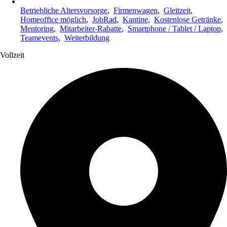
Betriebliche Altersvorsorge
,
Firmenwagen
,
Gleitzeit
,
Homeoffice möglich
,
JobRad
,
Kantine
,
Kostenlose Getränke
,
Mentoring
,
Mitarbeiter-Rabatte
,
Smartphone / Tablet / Laptop
,
Teamevents
,
Weiterbildung
Vollzeit