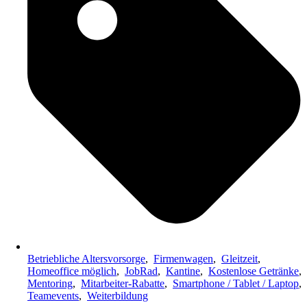
Betriebliche Altersvorsorge
,
Firmenwagen
,
Gleitzeit
,
Homeoffice möglich
,
JobRad
,
Kantine
,
Kostenlose Getränke
,
Mentoring
,
Mitarbeiter-Rabatte
,
Smartphone / Tablet / Laptop
,
Teamevents
,
Weiterbildung