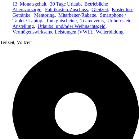
13. Monatsgehalt
,
30 Tage Urlaub
,
Betriebliche
Altersvorsorge
,
Fahrtkosten-Zuschuss
,
Gleitzeit
,
Kostenlose
Getränke
,
Mentoring
,
Mitarbeiter-Rabatte
,
Smartphone /
Tablet / Laptop
,
Tankgutscheine
,
Teamevents
,
Unbefristete
Anstellung
,
Urlaubs- und/oder Weihnachtsgeld
,
Vermögenswirksame Leistungen (VWL)
,
Weiterbildung
Teilzeit, Vollzeit