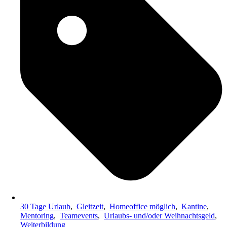
30 Tage Urlaub
,
Gleitzeit
,
Homeoffice möglich
,
Kantine
,
Mentoring
,
Teamevents
,
Urlaubs- und/oder Weihnachtsgeld
,
Weiterbildung