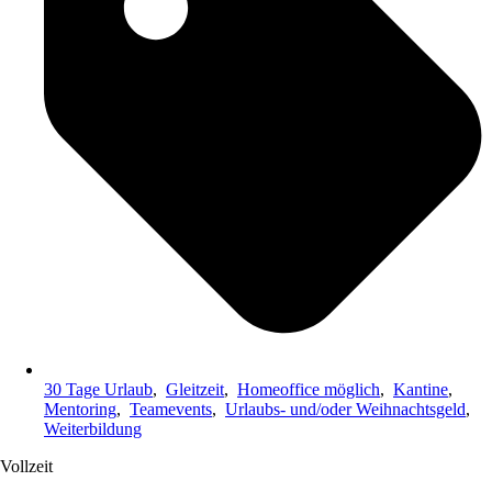
30 Tage Urlaub
,
Gleitzeit
,
Homeoffice möglich
,
Kantine
,
Mentoring
,
Teamevents
,
Urlaubs- und/oder Weihnachtsgeld
,
Weiterbildung
Vollzeit